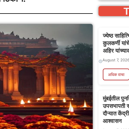
T
ज्येष्ठ साहि
कुलकर्णी या
अहिर यांच्याक
August 7, 202
अधिक वाचा
मुंबईतील पुन
उपसभापती सच
दौऱ्यात केंद्र
आश्वासन