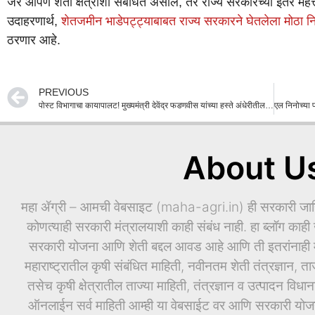
जर आपण शेती क्षेत्राशी संबंधित असाल, तर राज्य सरकारच्या इतर महत्त्व
उदाहरणार्थ,
शेतजमीन भाडेपट्ट्याबाबत राज्य सरकारने घेतलेला मोठा नि
ठरणार आहे.
PREVIOUS
पोस्ट विभागाचा कायापालट! मुख्यमंत्री देवेंद्र फडणवीस यांच्या हस्ते अंधेरीतील अत्याधुनिक पोस्ट ऑफिसचे लोकार्पण
About U
महा ॲग्री – आमची वेबसाइट (maha-agri.in) ही सरकारी जाहिर
कोणत्याही सरकारी मंत्रालयाशी काही संबंध नाही. हा ब्लॉग काही ख
सरकारी योजना आणि शेती बद्दल आवड आहे आणि ती इतरांनाही माह
महाराष्ट्रातील कृषी संबंधित माहिती, नवीनतम शेती तंत्रज्ञान, ता
तसेच कृषी क्षेत्रातील ताज्या माहिती, तंत्रज्ञान व उत्पादन वि
ऑनलाईन सर्व माहिती आम्ही या वेबसाईट वर आणि सरकारी योजनां