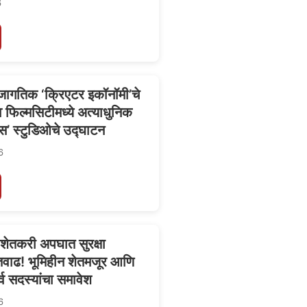
6
 जागतिक ‘क्रिएटर इकॉनॉमी’चे
ाव फिल्मसिटीमध्ये अत्याधुनिक
स’ स्टुडिओचे उद्घाटन
6
े शेतकरी अपघात सुरक्षा
तवाढ! भूमिहीन शेतमजूर आणि
र्व सदस्यांचा समावेश
6