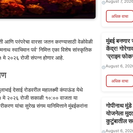
August 7, 202
अधिक वाचा
मुंबई बनणार
्कृती आणि परंपरेचा वारसा जतन करण्यासाठी वेळोवेळी
केंद्र! गोरेग
नाथ स्वाभिमान पर्व’ निमित्त एका विशेष सांस्कृतिक
‘प्राइम फोक
१ मे २०२६ रोजी संपन्न होणार आहे.
August 6, 202
ाण
अधिक वाचा
लाभाई देसाई रोडवरील महालक्ष्मी कंपाऊंड येथे
१ मे २०२६ रोजी सकाळी १०:०० वाजता या
गोपीनाथ मुंड
करण यांचा सुरेख संगम यानिमित्ताने मुंबईकरांना
योजनेला मुद
कुटुंबातील स
August 6, 202