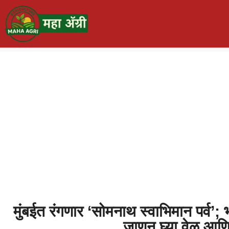
मुंबईत रंगणार ‘सोमनाथ स्वाभिमान पर्व’;
जाणून घ्या वेळ आण