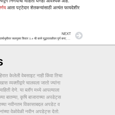
पूर्ण निर्णयांची माहिती घेणेही आवश्यक आहे.
र्णय
आता पट्टेदार शेतकऱ्यांसाठी अत्यंत फायदेशीर
NEXT
एल निनोच्या पार्श्वभूमीवर जलयुक्त शिवार २.० ची कामे युद्धपातळीवर पूर्ण करा; मुख्यमंत्री देवेंद्र फडणवीस यांचे निर्देश
s
ात केलेली वेबसाइट नाही किंवा तिचा
ास व्यक्तीद्वारे चालवला जातो ज्यांना
िती देणे. या ब्लॉग मध्ये आपल्याला
ज्या बातम्या, कृषि बाजाराच्या अपडेट्स
धानाच्या नवीनतम विकासाबद्दल अपडेट व
च्या वेळोवेळी नवीन अपडेट्स देतो.