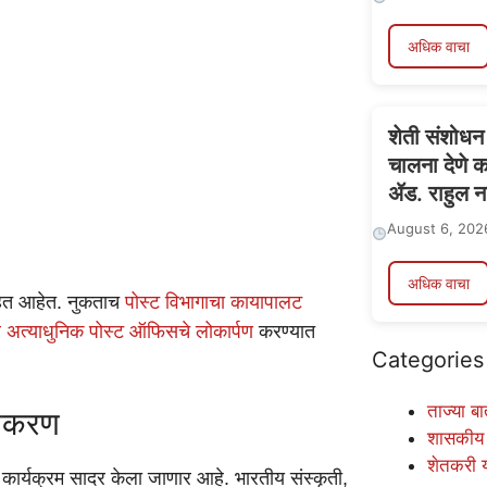
अधिक वाचा
शेती संशोधन
चालना देणे 
ॲड. राहुल ना
August 6, 202
अधिक वाचा
वाहत आहेत. नुकताच
पोस्ट विभागाचा कायापालट
तील अत्याधुनिक पोस्ट ऑफिसचे लोकार्पण
करण्यात
Categories
ताज्या बा
रीकरण
शासकीय
शेतकरी 
 कार्यक्रम सादर केला जाणार आहे. भारतीय संस्कृती,