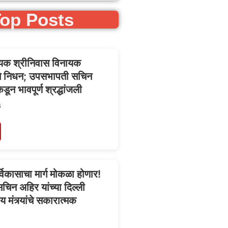
op Posts
त्यिक श्रीनिवास विनायक
ंचे निधन; उपसभापती सचिन
डून भावपूर्ण श्रद्धांजली
6
र्विकासाचा मार्ग मोकळा होणार!
िन अहिर यांच्या दिल्ली
ीय मंत्र्यांचे सकारात्मक