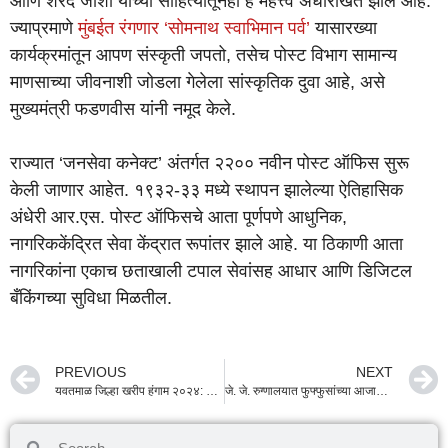
आणि शरद जोशी यांच्या साहित्यातूनही हे महत्त्व अधोरेखित झाले आहे.
ज्याप्रमाणे
मुंबईत रंगणार ‘सोमनाथ स्वाभिमान पर्व’
यासारख्या
कार्यक्रमांतून आपण संस्कृती जपतो, तसेच पोस्ट विभाग सामान्य
माणसाच्या जीवनाशी जोडला गेलेला सांस्कृतिक दुवा आहे, असे
मुख्यमंत्री फडणवीस यांनी नमूद केले.
राज्यात ‘जनसेवा कनेक्ट’ अंतर्गत २२०० नवीन पोस्ट ऑफिस सुरू
केली जाणार आहेत. १९३२-३३ मध्ये स्थापन झालेल्या ऐतिहासिक
अंधेरी आर.एस. पोस्ट ऑफिसचे आता पूर्णपणे आधुनिक,
नागरिककेंद्रित सेवा केंद्रात रूपांतर झाले आहे. या ठिकाणी आता
नागरिकांना एकाच छताखाली टपाल सेवांसह आधार आणि डिजिटल
बँकिंगच्या सुविधा मिळतील.
PREVIOUS
NEXT
यवतमाळ जिल्हा खरीप हंगाम २०२४: बियाणे, खतांचा तुटवडा भासणार नाही; पालकमंत्री संजय राठोड यांचे कडक निर्देश
जे. जे. रुग्णालयात फुफ्फुसांच्या आजारांसाठी अत्याधुनिक ‘ब्रॉन्कोस्कोप’ प्रणाली; इंडियन ऑइलचा मोठा पुढाकार!