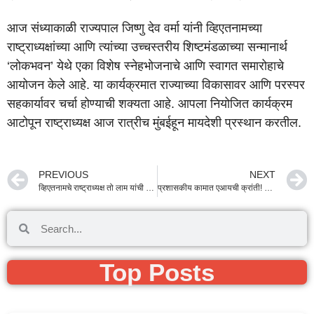
आज संध्याकाळी राज्यपाल जिष्णु देव वर्मा यांनी व्हिएतनामच्या
राष्ट्राध्यक्षांच्या आणि त्यांच्या उच्चस्तरीय शिष्टमंडळाच्या सन्मानार्थ
‘लोकभवन’ येथे एका विशेष स्नेहभोजनाचे आणि स्वागत समारोहाचे
आयोजन केले आहे. या कार्यक्रमात राज्याच्या विकासावर आणि परस्पर
सहकार्यावर चर्चा होण्याची शक्यता आहे. आपला नियोजित कार्यक्रम
आटोपून राष्ट्राध्यक्ष आज रात्रीच मुंबईहून मायदेशी प्रस्थान करतील.
PREVIOUS
NEXT
व्हिएतनामचे राष्ट्राध्यक्ष तो लाम यांची NSE ला ऐतिहासिक भेट; भारत-व्हिएतनाम व्यापारात नवी क्रांती!
प्रशासकीय कामात एआयची क्रांती! मंत्रालयात ‘टेक-वारी 2.0’ अंतर्गत ‘जनरेटिव्ह एआय’वर विशेष सत्र संपन्न
Top Posts