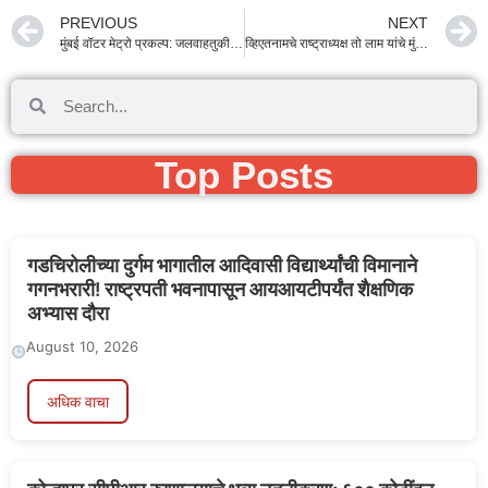
PREVIOUS
NEXT
मुंबई वॉटर मेट्रो प्रकल्प: जलवाहतुकीच्या नव्या युगाची सुरुवात; मुख्यमंत्री फडणवीस यांचा ऐतिहासिक निर्णय
व्हिएतनामचे राष्ट्राध्यक्ष तो लाम यांचे मुंबईत जोरदार स्वागत; उद्योग आणि गुंतवणुकीवर होणार चर्चा!
Top Posts
गडचिरोलीच्या दुर्गम भागातील आदिवासी विद्यार्थ्यांची विमानाने
गगनभरारी! राष्ट्रपती भवनापासून आयआयटीपर्यंत शैक्षणिक
अभ्यास दौरा
August 10, 2026
अधिक वाचा