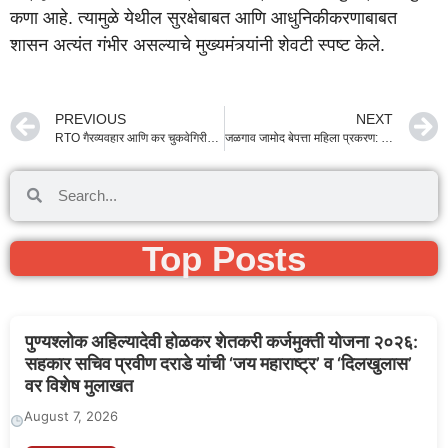
कणा आहे. त्यामुळे येथील सुरक्षेबाबत आणि आधुनिकीकरणाबाबत
शासन अत्यंत गंभीर असल्याचे मुख्यमंत्र्यांनी शेवटी स्पष्ट केले.
PREVIOUS
NEXT
RTO गैरव्यवहार आणि कर चुकवेगिरीची होणार उच्चस्तरीय चौकशी; मुख्यमंत्री देवेंद्र फडणवीस यांचे कडक पाऊल
जळगाव जामोद बेपत्ता महिला प्रकरण: दोषी पोलिसांवर बडतर्फीची कारवाई होणार; विभागीय चौकशी ३ महिन्यांत पूर्ण करण्याचे देवेंद्र फडणवीस यांचे आदेश
Top Posts
पुण्यश्लोक अहिल्यादेवी होळकर शेतकरी कर्जमुक्ती योजना २०२६:
सहकार सचिव प्रवीण दराडे यांची ‘जय महाराष्ट्र’ व ‘दिलखुलास’
वर विशेष मुलाखत
August 7, 2026