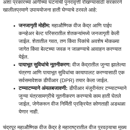
अशा प्रकारच्या आगीच्या घटनांची पुनरावृत्ती रोखण्यासाठी सरकारने
खालीलप्रमाणे उपाययोजना हाती घेण्याचे ठरवले आहे:
जनजागृती मोहीम:
महाऔष्णिक वीज केंद्र आणि पाईप
कन्व्हेअर बेल्ट परिसरातील शेतकऱ्यांमध्ये जनजागृती केली
जाईल. शेतातील गवत, तण किंवा पिकांचे अवशेष मोकळ्या
जागेत किंवा बेल्टच्या जवळ न जाळण्याचे आवाहन करण्यात
येईल.
पायाभूत सुविधांचे नूतनीकरण:
वीज केंद्रातील जुन्या झालेल्या
यंत्रणा आणि पायाभूत सुविधांचा कायापालट करण्यासाठी एक
सर्वसमावेशक डीपीआर (DPR) तयार केला जाईल.
टप्प्याटप्प्याने अंमलबजावणी:
डीपीआर मंजुरीनंतर टप्प्याटप्प्याने
जुन्या यंत्रसामग्रीचे नूतनीकरण करण्याचे काम हाती घेतले
जाईल, जेणेकरून वीज निर्मिती प्रक्रियेत कोणताही अडथळा
येणार नाही.
चंद्रपूर महाऔष्णिक वीज केंद्र हे महाराष्ट्रातील वीज पुरवठ्याचा मुख्य