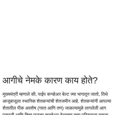
आगीचे नेमके कारण काय होते?
मुख्यमंत्री म्हणाले की, पाईप कन्व्हेअर बेल्ट ज्या भागातून जातो, तिथे
आजूबाजूला स्थानिक शेतकऱ्यांची शेतजमीन आहे. शेतकऱ्यांनी आपल्या
शेतातील पीक अवशेष (गवत आणि तण) जाळल्यामुळे लागलेली आग
पसरली आणि तिचा फटका कन्व्हेअर बेल्टच्या बाह्य परिसराला बसला.