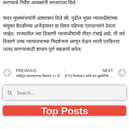
करण्याचे निर्देश अध्यक्षांनी सरकारला दिले.
यावर मुख्यमंत्र्यांनी आश्वासन दिले की, पुढील मुख्य न्यायाधीशांच्या
संयुक्त बैठकीच्या अजेंड्यावर हा विषय पहिल्या प्राधान्याने ठेवला
जाईल. राज्यातील ज्या ठिकाणी न्यायाधीशांची तीव्र टंचाई आहे, ती सर्व
ठिकाणे उच्च न्यायालयाच्या निदर्शनास आणून देऊन भरती प्रक्रिया
जलद करण्यासाठी शासन पूर्ण सहकार्य करेल.
PREVIOUS
NEXT
नर्मदेतून महाराष्ट्राला मिळणार १० टीएमसी पाणी! २० वर्षांपासून प्रलंबित असलेला पाणीप्रश्न अखेर सुटला
RTO गैरव्यवहार आणि कर चुकवेगिरीची होणार उच्चस्तरीय चौकशी; मुख्यमंत्री देवेंद्र फडणवीस यांचे कडक पाऊल
Top Posts