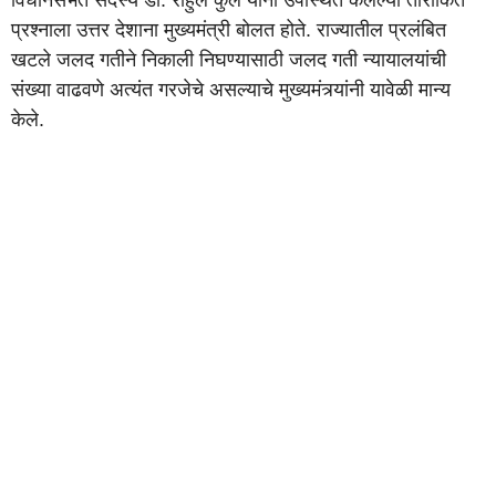
विधानसभेत सदस्य डॉ. राहुल कुल यांनी उपस्थित केलेल्या तारांकित
प्रश्नाला उत्तर देशाना मुख्यमंत्री बोलत होते. राज्यातील प्रलंबित
खटले जलद गतीने निकाली निघण्यासाठी जलद गती न्यायालयांची
संख्या वाढवणे अत्यंत गरजेचे असल्याचे मुख्यमंत्र्यांनी यावेळी मान्य
केले.