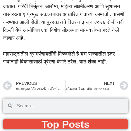
जातात. गरिबी निर्मूलन, आरोग्य, महिला सक्षमीकरण आणि सुशासन
यांसारख्या ९ प्रमुख संकल्पनांवर आधारित गावांच्या कामाची तपासणी
करण्यात आली होती. या पुरस्कारांचे वितरण ३ जून २०२६ रोजी नवी
दिल्ली येथे आयोजित एका विशेष सोहळ्यात मान्यवरांच्या हस्ते केले
जाणार आहे.
महाराष्ट्रातील ग्रामपंचायतींनी मिळवलेले हे यश राज्यातील इतर
गावांनाही विकासासाठी प्रेरणा देणारे ठरेल, यात शंका नाही.
PREVIOUS
NEXT
महाराष्ट्रात ‘लँड टायटलिंग ॲक्ट’ लागू होणार; मालमत्ता जगाच्या कोणत्याही कोपऱ्यात करता येणार ‘कॅश’!
कोकणचा विकास हीच महाराष्ट्राच्या प्रगतीची पायाभरणी: उपमुख्यमंत्री सुनेत्रा अजित पवार; रोहा शहरात विविध विकासकामांचा शुभारंभ
Top Posts