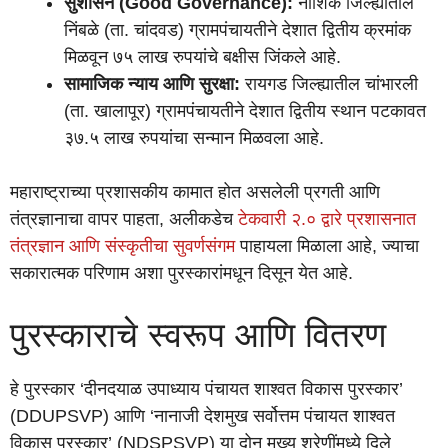
सुशासन (Good Governance):
नाशिक जिल्ह्यातील
निंबळे (ता. चांदवड) ग्रामपंचायतीने देशात द्वितीय क्रमांक
मिळवून ७५ लाख रुपयांचे बक्षीस जिंकले आहे.
सामाजिक न्याय आणि सुरक्षा:
रायगड जिल्ह्यातील चांभारली
(ता. खालापूर) ग्रामपंचायतीने देशात द्वितीय स्थान पटकावत
३७.५ लाख रुपयांचा सन्मान मिळवला आहे.
महाराष्ट्राच्या प्रशासकीय कामात होत असलेली प्रगती आणि
तंत्रज्ञानाचा वापर पाहता, अलीकडेच
टेकवारी २.० द्वारे प्रशासनात
तंत्रज्ञान आणि संस्कृतीचा सुवर्णसंगम
पाहायला मिळाला आहे, ज्याचा
सकारात्मक परिणाम अशा पुरस्कारांमधून दिसून येत आहे.
पुरस्काराचे स्वरूप आणि वितरण
हे पुरस्कार ‘दीनदयाळ उपाध्याय पंचायत शाश्वत विकास पुरस्कार’
(DDUPSVP) आणि ‘नानाजी देशमुख सर्वोत्तम पंचायत शाश्वत
विकास पुरस्कार’ (NDSPSVP) या दोन मुख्य श्रेणींमध्ये दिले