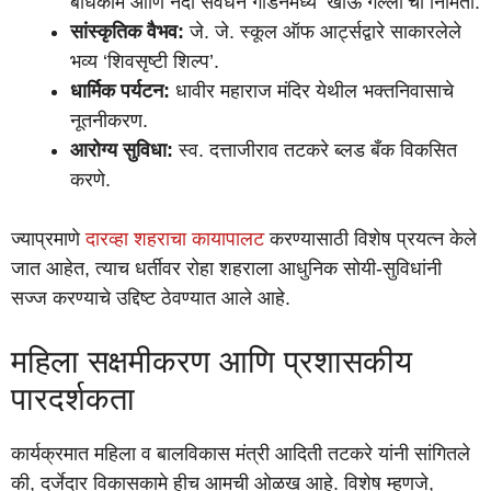
बांधकाम आणि नदी संवर्धन गार्डनमध्ये ‘खाऊ गल्ली’ची निर्मिती.
सांस्कृतिक वैभव:
जे. जे. स्कूल ऑफ आर्ट्सद्वारे साकारलेले
भव्य ‘शिवसृष्टी शिल्प’.
धार्मिक पर्यटन:
धावीर महाराज मंदिर येथील भक्तनिवासाचे
नूतनीकरण.
आरोग्य सुविधा:
स्व. दत्ताजीराव तटकरे ब्लड बँक विकसित
करणे.
ज्याप्रमाणे
दारव्हा शहराचा कायापालट
करण्यासाठी विशेष प्रयत्न केले
जात आहेत, त्याच धर्तीवर रोहा शहराला आधुनिक सोयी-सुविधांनी
सज्ज करण्याचे उद्दिष्ट ठेवण्यात आले आहे.
महिला सक्षमीकरण आणि प्रशासकीय
पारदर्शकता
कार्यक्रमात महिला व बालविकास मंत्री आदिती तटकरे यांनी सांगितले
की, दर्जेदार विकासकामे हीच आमची ओळख आहे. विशेष म्हणजे,