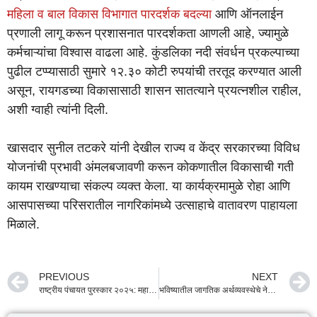
महिला व बाल विकास विभागात पारदर्शक बदल्या
आणि ऑनलाईन
प्रणाली लागू करून प्रशासनात पारदर्शकता आणली आहे, ज्यामुळे
कर्मचाऱ्यांचा विश्वास वाढला आहे. कुंडलिका नदी संवर्धन प्रकल्पाच्या
पुढील टप्प्यासाठी सुमारे १२.३० कोटी रुपयांची तरतूद करण्यात आली
असून, रायगडच्या विकासासाठी शासन सातत्याने प्रयत्नशील राहील,
अशी ग्वाही त्यांनी दिली.
खासदार सुनील तटकरे यांनी देखील राज्य व केंद्र सरकारच्या विविध
योजनांची प्रभावी अंमलबजावणी करून कोकणातील विकासाची गती
कायम राखण्याचा संकल्प व्यक्त केला. या कार्यक्रमामुळे रोहा आणि
आसपासच्या परिसरातील नागरिकांमध्ये उत्साहाचे वातावरण पाहायला
मिळाले.
PREVIOUS
NEXT
राष्ट्रीय पंचायत पुरस्कार २०२५: महाराष्ट्राचा देशात डंका! ‘जलसमृद्ध’ आणि ‘बालस्नेही’ ग्रामपंचायतींमध्ये राज्याने पटकावला प्रथम क्रमांक
भविष्यातील जागतिक अर्थव्यवस्थेचे नेतृत्व महाराष्ट्रच करणार; मुख्यमंत्री देवेंद्र फडणवीस यांनी मांडला ‘व्हिजन २०४७’ रोडमॅप