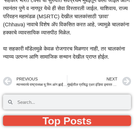
‘सहकार भारत टॅक्सी’ची सुरुवात सर्वप्रथम मुंबईतून केली जाईल आणि
त्यानंतर पुणे व नागपूर येथे ही सेवा विस्तारली जाईल. याशिवाय, राज्य
परिवहन महामंडळ (MSRTC) देखील चालकांसाठी ‘छावा’
(Chhava) नावाचे विशेष ॲप विकसित करत आहे, ज्यामुळे चालकांना
हक्काचे व्यावसायिक व्यासपीठ मिळेल.
या सहकारी मॉडेलमुळे केवळ रोजगारच मिळणार नाही, तर चालकांना
न्याय्य उत्पन्न आणि सामाजिक सन्मान देखील प्राप्त होईल.
PREVIOUS
NEXT
म्यानमारचे राष्ट्राध्यक्ष यू मिन आंग ह्लाईंग यांचे मुंबईतील लोकभवन येथे शाही स्वागत; अनेक दिग्गज नेत्यांची उपस्थिती
मुंबईतील प्रसिद्ध एअर इंडिया इमारत आता राज्य शासनाच्या ताब्यात! करारनाम्याचे यशस्वी हस्तांतरण
Top Posts