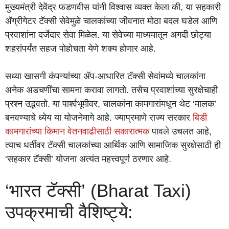
मुख्यमंत्री देवेंद्र फडणवीस यांनी विश्वास व्यक्त केला की, या सहकारी
ॲग्रीगेटर टॅक्सी सेवेमुळे चालकांच्या जीवनात मोठा बदल घडेल आणि
प्रवाशांना दर्जेदार सेवा मिळेल. या सेवेच्या माध्यमातून अगदी छोट्या
शहरांपर्यंत सहज पोहोचता येणे शक्य होणार आहे.
सध्या खासगी कंपन्यांच्या ॲप-आधारित टॅक्सी सेवांमध्ये चालकांना
अनेक अडचणींचा सामना करावा लागतो. तसेच प्रवाशांच्या सुरक्षेचाही
प्रश्न उद्भवतो. या पार्श्वभूमीवर, चालकांना कामगारांमधून थेट ‘मालक’
बनवण्याचे ध्येय या योजनेमागे आहे. ज्याप्रमाणे राज्य सरकार
बिडी
कामगारांच्या किमान वेतनवाढीसाठी सकारात्मक
पावले उचलत आहे,
त्याच धर्तीवर टॅक्सी चालकांच्या आर्थिक आणि सामाजिक सुरक्षेसाठी ही
‘सहकार टॅक्सी’ योजना अत्यंत महत्त्वपूर्ण ठरणार आहे.
‘भारत टॅक्सी’ (Bharat Taxi)
उपक्रमाची वैशिष्ट्ये: