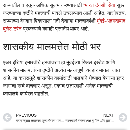
राज्यातील वाहतूक अधिक सुलभ करण्यासाठी
‘भारत टॅक्सी’ सेवा
सुरू
करण्याच्या दृष्टीने महत्त्वाची पावले उचलण्यात आली आहेत. यासोबतच,
राज्याच्या वेगवान विकासाला गती देणाऱ्या महत्त्वाकांक्षी
मुंबई-अहमदाबाद
बुलेट ट्रेन
प्रकल्पाचे कामही प्रगतीपथावर आहे.
शासकीय मालमत्तेत मोठी भर
एअर इंडिया इमारतीचे हस्तांतरण हा मुंबईच्या रिअल इस्टेट आणि
शासकीय मालमत्तांच्या दृष्टीने अत्यंत महत्त्वपूर्ण व्यवहार मानला जात
आहे. या करारामुळे शासकीय कामांसाठी भाड्याने घेण्यात येणाऱ्या इतर
जागांचा खर्च वाचणार असून, एकाच छताखाली अनेक महत्त्वाची
कार्यालये कार्यरत राहतील.
PREVIOUS
NEXT
महाराष्ट्रात लवकरच सुरू होणार ‘भारत टॅक्सी’ सेवा; ॲग्रीगेटर सहकारी नियमावली तयार करण्याचे मुख्यमंत्री देवेंद्र फडणवीस यांचे निर्देश
म्यानमारचे राष्ट्राध्यक्ष यू मीन आँग ह्लाइंग यांचे मुंबईत आगमन; राज्यपाल जिष्णु देव वर्मा यांच्याकडून भव्य स्वागत