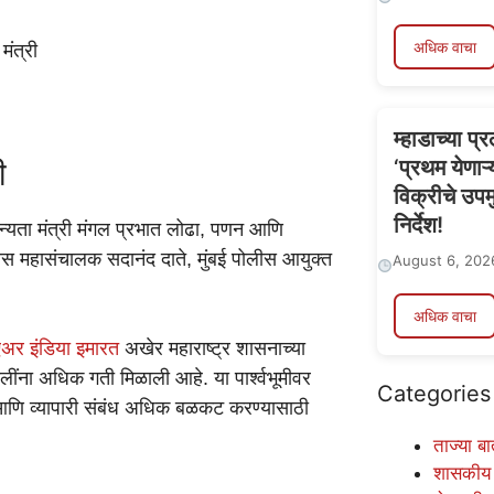
अधिक वाचा
मंत्री
म्हाडाच्या प
‘प्रथम येणाऱ्
ी
विक्रीचे उपमु
निर्देश!
िन्यता मंत्री मंगल प्रभात लोढा, पणन आणि
ीस महासंचालक सदानंद दाते, मुंबई पोलीस आयुक्त
August 6, 202
अधिक वाचा
एअर इंडिया इमारत
अखेर महाराष्ट्र शासनाच्या
ंना अधिक गती मिळाली आहे. या पार्श्वभूमीवर
Categories
्षीय आणि व्यापारी संबंध अधिक बळकट करण्यासाठी
ताज्या बा
शासकीय