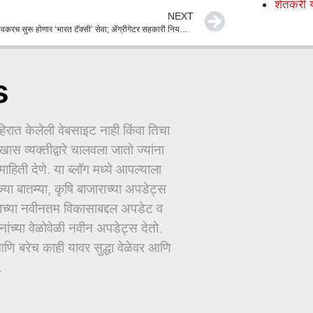
शेतकरी 
NEXT
महाराष्ट्रात लवकरच सुरू होणार ‘भारत टॅक्सी’ सेवा; ॲग्रीगेटर सहकारी नियमावली तयार करण्याचे मुख्यमंत्री देवेंद्र फडणवीस यांचे निर्देश
s
ात केलेली वेबसाइट नाही किंवा तिचा
ास व्यक्तीद्वारे चालवला जातो ज्यांना
िती देणे. या ब्लॉग मध्ये आपल्याला
ज्या बातम्या, कृषि बाजाराच्या अपडेट्स
धानाच्या नवीनतम विकासाबद्दल अपडेट व
च्या वेळोवेळी नवीन अपडेट्स देतो.
ि बरेच काही यावर सुद्धा वेळेवर आणि
.