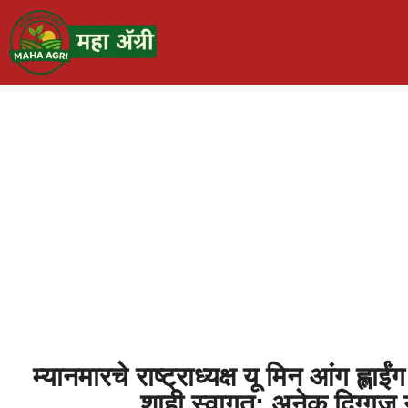
म्यानमारचे राष्ट्राध्यक्ष यू मिन आंग ह्ला
शाही स्वागत; अनेक दिग्गज न