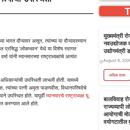
T
मुख्यमंत्री र
या भारत दौऱ्यावर असून, त्यांच्या या दौऱ्यादरम्यान
नवउद्योजक व 
ल प्रसिद्ध ‘लोकभवन’ येथे या विशेष स्वागत
उद्योगमंत्री 
 यांनी म्यानमारच्या राष्ट्राध्यक्षांचे अत्यंत
August 6, 202
अधिक वाचा
िकाऱ्यांची उपस्थिती लाभली होती. यामध्ये
डणवीस, त्यांच्या पत्नी अमृता फडणवीस, विधानपरिषदेचे
ाने उपस्थित होते. यापूर्वी
म्यानमारचे राष्ट्राध्यक्ष यू
बालविवाह रोख
ागत करण्यात आले होते.
राज्यव्यापी
आयोगाची मोठ
वयोगटातील म