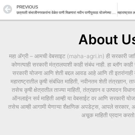
PREVIOUS
छत्रपती संभाजीनगरकरांना वेळेत पाणी मिळणार! नवीन पाणीपुरवठा योजनेच्या कामांना गती देण्याचे विभागीय आयुक्त जी. श्रीकांत यांचे निर्देश
About U
महा ॲग्री – आमची वेबसाइट (maha-agri.in) ही सरकारी जाहिर
कोणत्याही सरकारी मंत्रालयाशी काही संबंध नाही. हा ब्लॉग काही ख
सरकारी योजना आणि शेती बद्दल आवड आहे आणि ती इतरांनाही माह
महाराष्ट्रातील कृषी संबंधित माहिती, नवीनतम शेती तंत्रज्ञान, ता
तसेच कृषी क्षेत्रातील ताज्या माहिती, तंत्रज्ञान व उत्पादन वि
ऑनलाईन सर्व माहिती आम्ही या वेबसाईट वर आणि सरकारी योजनां
तसेच आम्ही आगामी येणाऱ्या शैक्षणिक अपडेट्स, आपले सरकार, आण
अचूक माहिती प्रदान करतो