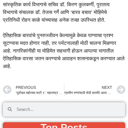
सांस्कृतिक कार्य विभागाचे सचिव डॉ. किरण कुलकर्णी, पुरातत्व
विभागाचे संचालक डॉ. तेजस गर्गे आणि ‘बारव बचाव’ मोहिमेचे
प्रतिनिधी रोहन काळे यांच्यासह अनेक तज्ज्ञ उपस्थित होते.
ऐतिहासिक बारवांचे पुनरुज्जीवन केल्यामुळे केवळ पाण्याचा प्रश्न
सुटण्यास मदत होणार नाही, तर पर्यटनालाही मोठी चालना मिळणार
आहे. नागरिकांनीही या मोहिमेत सहभागी होऊन आपल्या भागातील
ऐतिहासिक वारसा जतन करण्याचे आवाहन शासनाकडून करण्यात आले
आहे.
PREVIOUS
NEXT
‘पूर्वांचल महोत्सव माटी ९’: महाराष्ट्र आणि पूर्वांचलच्या सांस्कृतिक रेशीमगाठी अधिक घट्ट; मुख्यमंत्री देवेंद्र फडणवीस यांचे प्रतिपादन
ग्रामीण रुग्णांसाठी मोठी बातमी! आता पक्षाघातावर ‘रोबोटिक’ पद्धतीने होणार उपचार; मंत्री प्रकाश आबिटकर यांचे निर्देश
Top Posts