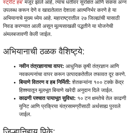
स्ट्रीट हब’
मंजूर झाले आहे, त्याच धर्तीवर सुरक्षित आणि सकस अन्न
उपलब्ध करून देणे व खाद्यतेलात देशाला आत्मनिर्भर करणे हे या
अभियानाचे मुख्य ध्येय आहे. महाराष्ट्रातील २७ जिल्ह्यांची यासाठी
निवड करण्यात आली असून मूल्यसाखळी पद्धतीने या योजनेची
अंमलबजावणी केली जाईल.
अभियानाची ठळक वैशिष्ट्ये:
नवीन तंत्रज्ञानाचा वापर:
आधुनिक कृषी तंत्रज्ञान आणि
नवकल्पनांचा वापर करून उत्पादकतेतील तफावत दूर करणे.
बियाणे वितरण व हब निर्मिती:
शेतकऱ्यांना १०० टक्के केंद्र
हिश्श्यातून मूलभूत बियाणे खरेदी अनुदान दिले जाईल.
काढणी पश्चात पायाभूत सुविधा:
१० टन क्षमतेचे तेल काढणी
युनिट आणि प्रक्रिया यंत्रसामग्रीसाठी अर्थसाह्य पुरवले
जाईल.
जिल्हानिहाय पिके: