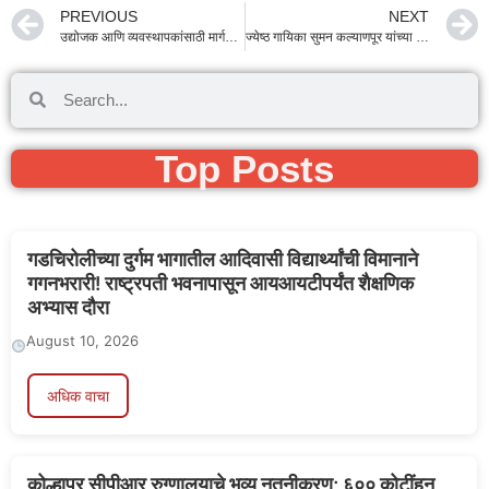
PREVIOUS
NEXT
उद्योजक आणि व्यवस्थापकांसाठी मार्गदर्शक: आर. जी. राजन यांच्या ‘मॅनेजमेंट म्युझिंग्स’ पुस्तकाचे नवी दिल्लीत दिमाखात प्रकाशन!
ज्येष्ठ गायिका सुमन कल्याणपूर यांच्या निधनाने संगीतातील सुवर्ण पर्व संपले: उपमुख्यमंत्री सुनेत्रा अजित पवार यांनी वाहिली श्रद्धांजली
Top Posts
गडचिरोलीच्या दुर्गम भागातील आदिवासी विद्यार्थ्यांची विमानाने
गगनभरारी! राष्ट्रपती भवनापासून आयआयटीपर्यंत शैक्षणिक
अभ्यास दौरा
August 10, 2026
अधिक वाचा
कोल्हापूर सीपीआर रुग्णालयाचे भव्य नूतनीकरण; ६०० कोटींहून