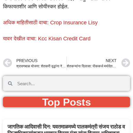
किफायतशीर आणि सोयीस्कर होईल.
अधिक माहितीसाठी वाचा: Crop Insurance Lisy
यावर देखील वाचा: Kcc Kisan Credit Card
PREVIOUS
NEXT
श्रावणबाळ योजना: शेतकरी वृद्धांना ₹१५०० दरमहा | महाराष्ट्र शासन
शेतकऱ्यांना दिलासा: पीककर्ज मर्यादेत मोठी वाढ, आता अधिक निधी
Top Posts
जागतिक आदिवासी दिन: यवतमाळमध्ये पालकमंत्री संजय राठोड व