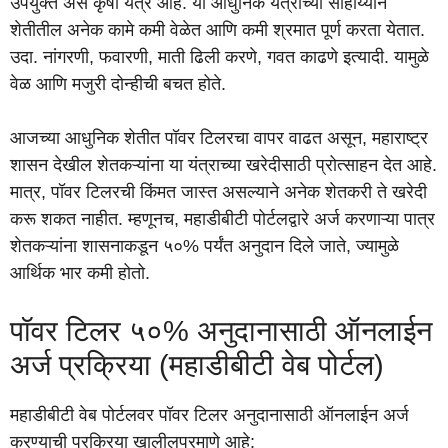
उपयुक्त असे कृषी यंत्र आहे. या आधुनिक यंत्राच्या साहाय्याने
शेतीतील अनेक कामे कमी वेळेत आणि कमी श्रमात पूर्ण करता येतात.
उदा. नांगरणी, फवारणी, माती ढिली करणे, गवत काढणे इत्यादी. यामुळे
वेळ आणि मजुरी दोन्हीची बचत होते.
आजच्या आधुनिक शेतीत पॉवर टिलरचा वापर वाढत असून, महाराष्ट्र
शासन देखील शेतकऱ्यांना या यंत्राच्या खरेदीसाठी प्रोत्साहन देत आहे.
मात्र, पॉवर टिलरची किंमत जास्त असल्याने अनेक शेतकरी ते खरेदी
करू शकत नाहीत. म्हणूनच, महाडीबीटी पोर्टलद्वारे अर्ज करणाऱ्या पात्र
शेतकऱ्यांना शासनाकडून ५०% पर्यंत अनुदान दिले जाते, ज्यामुळे
आर्थिक भार कमी होतो.
पॉवर टिलर ५०% अनुदानासाठी ऑनलाईन
अर्ज प्रक्रिया (महाडीबीटी वेब पोर्टल)
महाडीबीटी वेब पोर्टलवर पॉवर टिलर अनुदानासाठी ऑनलाईन अर्ज
करण्याची प्रक्रिया खालीलप्रमाणे आहे: