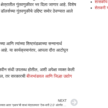
शासकीय
ृषी क्षेत्रातील गुंतवणुकीवर भर दिला जाणार आहे. विशेष
शेतकरी 
लर्सच्या गुंतवणुकीचे उद्दिष्ट समोर ठेवण्यात आले
ंच्या आणि त्यांच्या शिष्टमंडळाच्या सन्मानार्थ
 आहे. या कार्यक्रमानंतर, आपला दौरा आटोपून
 नवीन संधी उपलब्ध होतील, अशी अपेक्षा व्यक्त केली
साल, तर सरकारची
बीजभांडवल आणि जिल्हा उद्योग
NEXT
प्रशासकीय कामात आता ‘एआय’ची साथ! मंत्रालयात ‘टेक-वारी 2.0’ अंतर्गत जनरेटिव्ह एआयवर विशेष सत्र संपन्न