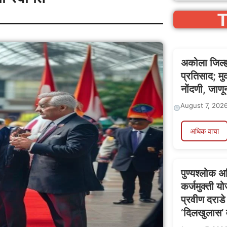
T
अकोला जिल्ह
प्रतिसाद; मु
नोंदणी, जाणू
August 7, 202
अधिक वाचा
पुण्यश्लोक 
कर्जमुक्ती
प्रवीण दराडे 
‘दिलखुलास’ 