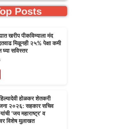
op Posts
्यात खरीप पीकविम्याला मंद
दतवाढ मिळूनही २५% पेक्षा कमी
न घ्या सविस्तर
6
अहिल्यादेवी होळकर शेतकरी
 योजना २०२६: सहकार सचिव
यांची ‘जय महाराष्ट्र’ व
वर विशेष मुलाखत