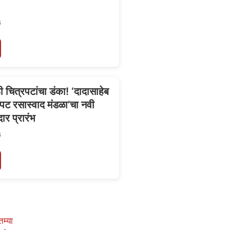
6
ी चित्रपटांचा डंका! ‘दादासाहेब
पट रसास्वाद मंडळा’चा नवी
ार प्रारंभ
6
तम्या