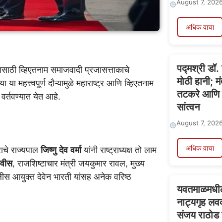
August 7, 202
अधिक वाचा
पद्मश्री डॉ.
यासाठी व्हिएतनाम समाजवादी प्रजासत्ताकाचे
मोठी हानी; म
या महत्त्वपूर्ण दौऱ्यामुळे महाराष्ट्र आणि व्हिएतनाम
तटकरे आणि ब
वर्तवण्यात येत आहे.
सांत्वन
August 7, 202
अधिक वाचा
राचे राज्यपाल
जिष्णु देव वर्मा
यांनी राष्ट्राध्यक्ष तो लाम
णवीस
, राजशिष्टाचार मंत्री जयकुमार रावल, मुख्य
स आयुक्त देवेन भारती यांसह अनेक वरिष्ठ
यवतमाळमधील 
नाट्यगृह लव
संजय राठोड य