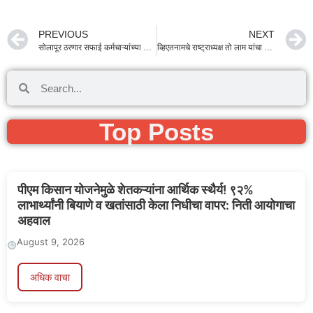
PREVIOUS
NEXT
सोलापूर ठरणार सफाई कर्मचाऱ्यांच्या कल्याणासाठी ‘मॉडेल जिल्हा’; अध्यक्ष शेरसिंग डागोर यांचे प्रशासनाला महत्त्वपूर्ण निर्देश
व्हिएतनामचे राष्ट्राध्यक्ष तो लाम यांचा मुंबई दौरा संपन्न; मायदेशाकडे प्रयाण करताना राज्यपाल आणि मुख्यमंत्र्यांची उपस्थिती
Top Posts
पीएम किसान योजनेमुळे शेतकऱ्यांना आर्थिक स्थैर्य! ९२%
लाभार्थ्यांनी बियाणे व खतांसाठी केला निधीचा वापर: निती आयोगाचा
अहवाल
August 9, 2026
अधिक वाचा