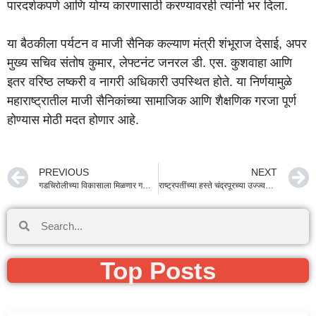
पारदर्शकपणे आणि योग्य कारणासाठी करण्यावरही त्यांनी भर दिला.
या बैठकीला पर्यटन व माजी सैनिक कल्याण मंत्री शंभूराज देसाई, अपर
मुख्य सचिव संतोष कुमार, लेफ्टनंट जनरल डी. एस. कुशवाहा आणि
इतर वरिष्ठ लष्करी व नागरी अधिकारी उपस्थित होते. या निर्णयामुळे
महाराष्ट्रातील माजी सैनिकांच्या सामाजिक आणि शैक्षणिक गरजा पूर्ण
होण्यास मोठी मदत होणार आहे.
PREVIOUS
NEXT
गडचिरोलीच्या विकासाला मिळणार गती! नवीन विमानतळासाठी १०४ कोटींच्या निधीला मंजुरी, पाहा सविस्तर माहिती
राष्ट्रपतींच्या हस्ते चंद्रपूरच्या उज्ज्वला सोयम यांचा गौरव; ‘राष्ट्रीय फ्लोरेन्स नाइटिंगेल’ पुरस्काराने सन्मानित
Top Posts