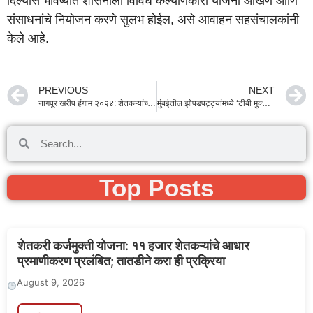
दिल्यास भविष्यात शासनाला विविध कल्याणकारी योजना आखणे आणि
संसाधनांचे नियोजन करणे सुलभ होईल, असे आवाहन सहसंचालकांनी
केले आहे.
PREVIOUS
NEXT
नागपूर खरीप हंगाम २०२४: शेतकऱ्यांच्या बांधावर जाऊन प्रश्न सोडवा; पालकमंत्री चंद्रशेखर बावनकुळे यांचे कडक निर्देश
मुंबईतील झोपडपट्ट्यांमध्ये ‘टीबी मुक्त भारत’ अभियानाची धडक! राज्यपाल जिष्णु देव वर्मा यांचा मोठा पुढाकार
Top Posts
शेतकरी कर्जमुक्ती योजना: ११ हजार शेतकऱ्यांचे आधार
प्रमाणीकरण प्रलंबित; तातडीने करा ही प्रक्रिया
August 9, 2026