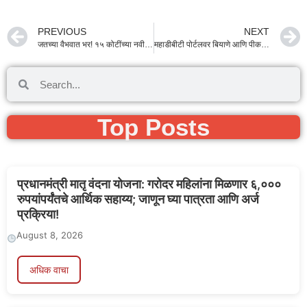
PREVIOUS
NEXT
जतच्या वैभवात भर! १५ कोटींच्या नवीन पंचायत समिती इमारतीचे भूमिपूजन; मंत्री जयकुमार गोरेंची मोठी ग्वाही
महाडीबीटी पोर्टलवर बियाणे आणि पीक प्रात्यक्षिकांसाठी अर्ज प्रक्रिया सुरू; असा घ्या सरकारी योजनांचा लाभ
Top Posts
प्रधानमंत्री मातृ वंदना योजना: गरोदर महिलांना मिळणार ६,०००
रुपयांपर्यंतचे आर्थिक सहाय्य; जाणून घ्या पात्रता आणि अर्ज
प्रक्रिया!
August 8, 2026
अधिक वाचा