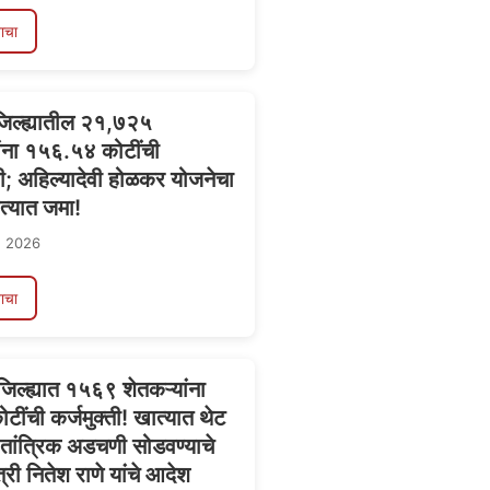
ाचा
जिल्ह्यातील २१,७२५
ांना १५६.५४ कोटींची
ी; अहिल्यादेवी होळकर योजनेचा
त्यात जमा!
, 2026
ाचा
्ग जिल्ह्यात १५६९ शेतकऱ्यांना
ींची कर्जमुक्ती! खात्यात थेट
ग; तांत्रिक अडचणी सोडवण्याचे
री नितेश राणे यांचे आदेश