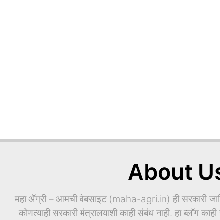
About U
महा ॲग्री – आमची वेबसाइट (maha-agri.in) ही सरकारी जाहिर
कोणत्याही सरकारी मंत्रालयाशी काही संबंध नाही. हा ब्लॉग काही ख