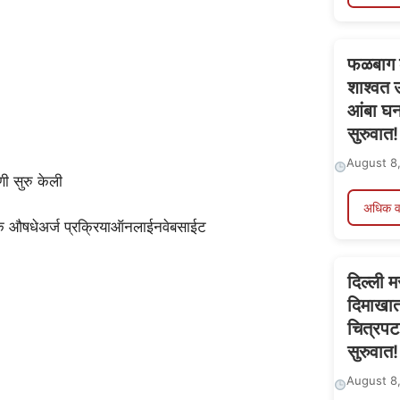
फळबाग ल
शाश्वत उ
आंबा घन
सुरुवात!
August 8
ी सुरु केली
अधिक व
ेरिक औषधेअर्ज प्रक्रियाऑनलाईनवेबसाईट
दिल्ली म
दिमाखात
चित्रपट
सुरुवात!
August 8