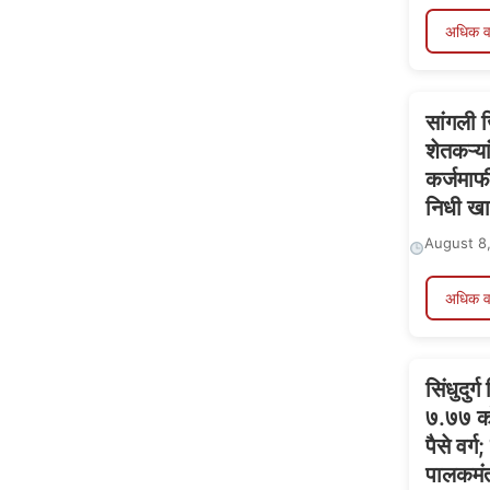
अधिक व
सांगली 
शेतकऱ्य
कर्जमाफ
निधी खा
August 8
अधिक व
सिंधुदुर
७.७७ कोट
पैसे वर्
पालकमंत्