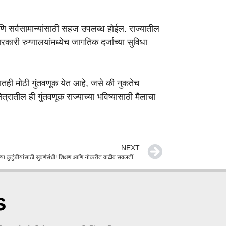
णि सर्वसामान्यांसाठी सहज उपलब्ध होईल. राज्यातील
ारी रुग्णालयांमध्येच जागतिक दर्जाच्या सुविधा
्रातही मोठी गुंतवणूक येत आहे, जसे की नुकतेच
ेत्रातील ही गुंतवणूक राज्याच्या भविष्यासाठी मैलाचा
NEXT
माजी सैनिकांच्या कुटुंबीयांसाठी सुवर्णसंधी! शिक्षण आणि नोकरीत वाढीव सवलतींसाठी राज्य सरकारचा मोठा निर्णय
s