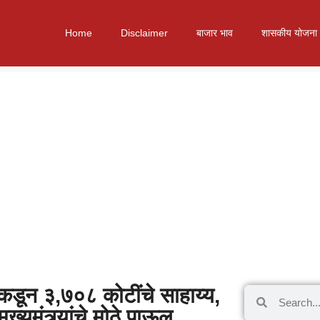
Home
Disclaimer
बाजार भाव
शासकीय योजना
कडून ३,७०८ कोटींचे साहाय्य,
ख्यमंत्र्यांचे मोठे पाऊल