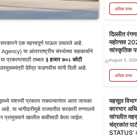
अधिक वाचा
दिल्लीत रंगण
महोत्सव 20
्य सरकारने एक महत्त्वपूर्ण पाऊल उचलले आहे.
सांस्कृतिक पर
ncy) या आंतरराष्ट्रीय संस्थेच्या सहकार्याने
या प्रकल्पासाठी तब्बल
३ हजार ७०८ कोटी
August 5, 202
उपमुख्यमंत्री देवेंद्र फडणवीस यांनी दिली आहे.
अधिक वाचा
महसूल विभागा
ाडूमध्ये यशस्वी प्रकल्प राबवल्यानंतर आता जायका
कारभार अधि
आहे. या भागीदारीमुळे राज्यातील सरकारी रुग्णालये
सांगलीत महसू
र प्रामुख्याने खालील बाबींसाठी केला जाईल:
चंद्रकांत प
STATUS’ ॲ