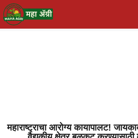
महाराष्ट्राचा आरोग्य कायापालट! जायका
वैद्यकीय क्षेत्र बळकट करण्यासाठी मु