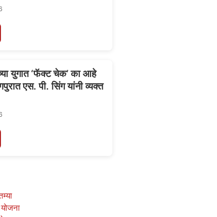
6
या युगात ‘फॅक्ट चेक’ का आहे
ागपुरात एस. पी. सिंग यांनी व्यक्त
6
तम्या
 योजना