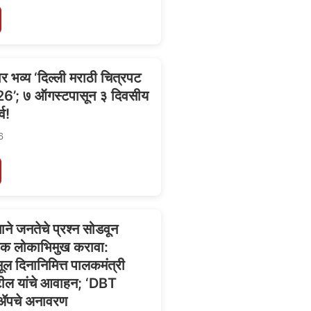
ार भव्य ‘दिल्ली मराठी चित्रपट
26’; ७ ऑगस्टपासून ३ दिवसीय
्व!
6
ने जनतेचे प्रश्न सोडवून
क लोकाभिमुख करावा:
ल दिनानिमित्त पालकमंत्री
ाटील यांचे आवाहन; ‘DBT
पचे अनावरण