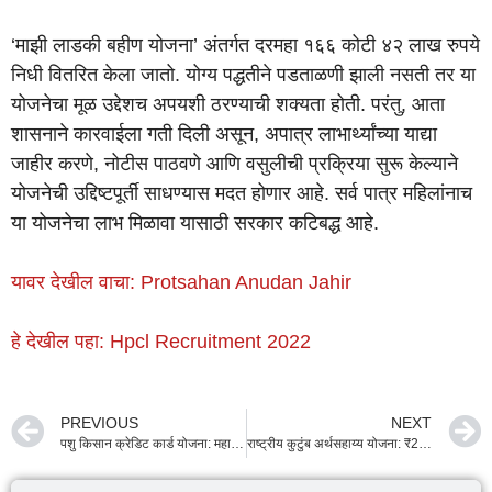
‘माझी लाडकी बहीण योजना’ अंतर्गत दरमहा १६६ कोटी ४२ लाख रुपये
निधी वितरित केला जातो. योग्य पद्धतीने पडताळणी झाली नसती तर या
योजनेचा मूळ उद्देशच अपयशी ठरण्याची शक्यता होती. परंतु, आता
शासनाने कारवाईला गती दिली असून, अपात्र लाभार्थ्यांच्या याद्या
जाहीर करणे, नोटीस पाठवणे आणि वसुलीची प्रक्रिया सुरू केल्याने
योजनेची उद्दिष्टपूर्ती साधण्यास मदत होणार आहे. सर्व पात्र महिलांनाच
या योजनेचा लाभ मिळावा यासाठी सरकार कटिबद्ध आहे.
यावर देखील वाचा: Protsahan Anudan Jahir
हे देखील पहा: Hpcl Recruitment 2022
PREVIOUS
NEXT
पशु किसान क्रेडिट कार्ड योजना: महाराष्ट्रातील पशुपालकांसाठी सुलभ कर्ज
राष्ट्रीय कुटुंब अर्थसहाय्य योजना: ₹20,000 ची मदत, कुटुंबाला आधार