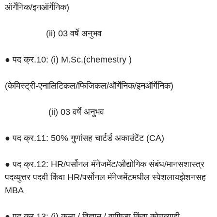
ऑर्गेनिक/इनऑर्गेनिक)
(ii) 03 वर्षे अनुभव
● पद क्र.10: (i) M.Sc.(chemestry )
(केमिस्ट्री-एनालिटिकल/फिजिकल/ऑर्गेनिक/इनऑर्गेनिक)
(ii) 03 वर्षे अनुभव
● पद क्र.11: 50% गुणांसह चार्टर्ड अकाउंटेंट (CA)
● पद क्र.12: HR/पर्सोनल मॅनेजमेंट/औद्योगिक संबंध/मानसशास्त्र
पदव्युत्तर पदवी किंवा HR/पर्सोनल मॅनेजमेंटमधील स्पेशलायझेशनसह
MBA
● पद क्र.13: (i) कला / विज्ञान / वाणिज्य किंवा कोणत्याही