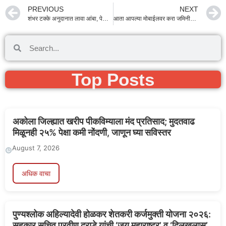
PREVIOUS
NEXT
शंभर टक्के अनुदानात लावा आंबा, पेरू, सीताफळ
आता आपल्या मोबाईलवर करा जमिनीची मोजणी
Top Posts
अकोला जिल्ह्यात खरीप पीकविम्याला मंद प्रतिसाद; मुदतवाढ
मिळूनही २५% पेक्षा कमी नोंदणी, जाणून घ्या सविस्तर
August 7, 2026
अधिक वाचा
पुण्यश्लोक अहिल्यादेवी होळकर शेतकरी कर्जमुक्ती योजना २०२६:
सहकार सचिव प्रवीण दराडे यांची ‘जय महाराष्ट्र’ व ‘दिलखुलास’