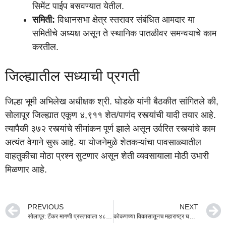
सिमेंट पाईप बसवण्यात येतील.
समिती:
विधानसभा क्षेत्र स्तरावर संबंधित आमदार या
समितीचे अध्यक्ष असून ते स्थानिक पातळीवर समन्वयाचे काम
करतील.
जिल्ह्यातील सध्याची प्रगती
जिल्हा भूमी अभिलेख अधीक्षक श्री. घोडके यांनी बैठकीत सांगितले की,
सोलापूर जिल्ह्यात एकूण ४,९११ शेत/पाणंद रस्त्यांची यादी तयार आहे.
त्यापैकी ३७२ रस्त्यांचे सीमांकन पूर्ण झाले असून उर्वरित रस्त्यांचे काम
अत्यंत वेगाने सुरू आहे. या योजनेमुळे शेतकऱ्यांचा पावसाळ्यातील
वाहतुकीचा मोठा प्रश्न सुटणार असून शेती व्यवसायाला मोठी उभारी
मिळणार आहे.
PREVIOUS
NEXT
सोलापूर: टँकर मागणी प्रस्तावाला ४८ तासात मंजुरी द्या! पालकमंत्री जयकुमार गोरे यांचे कडक निर्देश
कोकणच्या विकासातूनच महाराष्ट्र घडणार; उपमुख्यमंत्री सुनेत्रा अजित पवार यांच्या हस्ते रोह्यात विविध विकासकामांचे भूमिपूजन