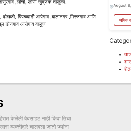
ासुरगाव ,लोणी, लोणी खुद्रुक तालुका.
August 8
ाव, ढोलकी, पिंपळवाडी आपेगाव ,बालानगर ,मिरजगाव आणि
अधिक व
हरसुल डोणगाव आसेगाव वाळूज
Categor
ताज्
शा
शेत
s
ात केलेली वेबसाइट नाही किंवा तिचा
ास व्यक्तीद्वारे चालवला जातो ज्यांना