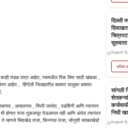
दिल्ली म
दिमाखात
चित्रपट
सुरुवात!
August 8
अधिक व
याचे काही मंडळ पात्र आहेत, त्यामधील पिक विमा साठी खंबाळा ,
नंतर आहेत , हिंगोली जिल्ह्यातील बसमत तालुका बसमत
सांगली 
र,
शेतकऱ्य
कर्जमाफ
ल जळगाव , आसलगाव , पिंपरी जामोद , वडशिंगी आणि त्यानंतर
निधी खा
 मी होणार राजा तुळजापूर देऊळगाव मही आणि अंधेरा त्यानंतर
ते म्हणजे सिंदखेड राजा, किनगाव राजा, सोनुशी साखरखेर्डा
August 8