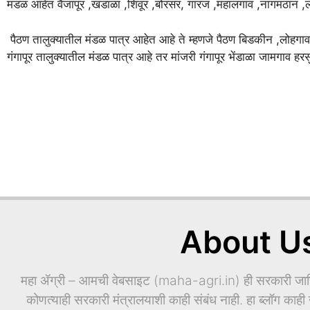
मंडळ आहेत वैजापूर ,खंडाळा ,शिवूर ,बोरसर, गारज ,महालगाव ,नागमठान ,ल
पैठण तालुक्यातील मंडळ पात्र आहेत आहे ते म्हणजे पैठण बिडकीन ,लोहग
गंगापूर तालुक्यातील मंडळ पात्र आहे तर मांजरी गंगापूर भेंडाळा जामगाव 
About U
महा ॲग्री – आमची वेबसाइट (maha-agri.in) ही सरकारी जाहिर
कोणत्याही सरकारी मंत्रालयाशी काही संबंध नाही. हा ब्लॉग काही ख