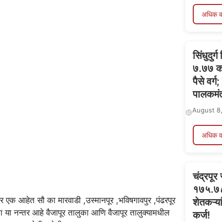
अधिक व
सिंधुदुर
७.७७ कोट
पैसे वर्
पालकमंत्
August 8
अधिक व
चंद्रपूर
१७५.७८ 
बर एक आहेत सौ का मारवाडी ,उस्मानपूर ,भविषगावपुर ,पंढरपूर
शेतकऱ्य
या नन्तर आहे वैजापूर तालुका आणि वैजापूर तालुक्यामधील
कर्ज!