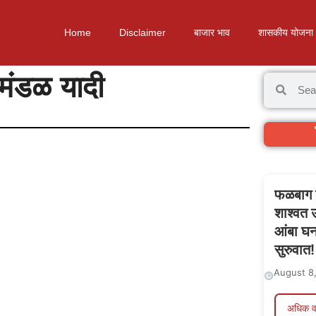
Home
Disclaimer
बाजार भाव
शासकीय योजना
 मंडळ यादी
फळबाग ल
शाश्वत उ
आंबा घन
सुरुवात!
August 8
अधिक व