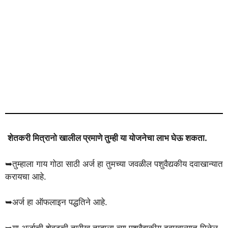
शेतकरी मित्रानो खालील प्रमाणे तुम्ही या योजनेचा लाभ घेऊ शकता.
➥तुम्हाला गाय गोठा साठी अर्ज हा तुमच्या जवळील पशुवैद्यकीय दवाखान्यात
करायचा आहे.
➥अर्ज हा ऑफलाइन पद्धतिने आहे.
➥या अर्जाची शेवटची तारीख तुम्हाला त्या पशुवैद्यकीय दवाखान्यात मिळेल