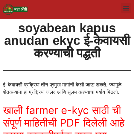
soyabean kapus
anudan ekyc ई-केवायसी
करण्याची पद्धती
ई-केवायसी प्रक्रिया तीन प्रमुख मार्गांनी केली जाऊ शकते, ज्यामुळे
शेतकऱ्यांना हा प्रक्रिया जलद आणि सुलभ करण्याचा पर्याय मिळतो.
खाली farmer e-kyc साठी ची
संपूर्ण माहितीची PDF दिलेली आहे