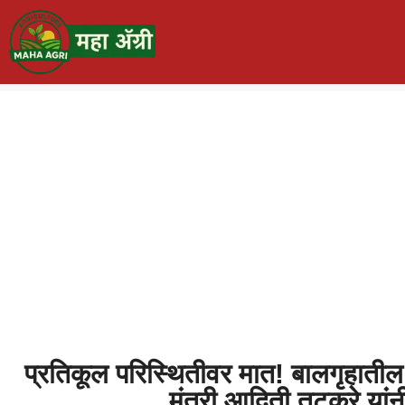
प्रतिकूल परिस्थितीवर मात! बालगृहातील ७१
मंत्री आदिती तटकरे यां