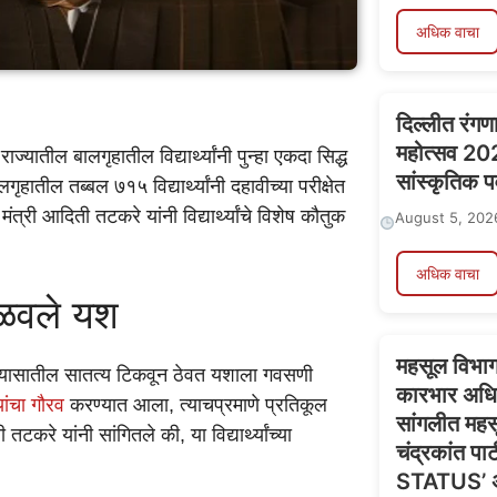
अधिक वाचा
दिल्लीत रंगण
महोत्सव 20
्यातील बालगृहातील विद्यार्थ्यांनी पुन्हा एकदा सिद्ध
सांस्कृतिक पर
ातील तब्बल ७१५ विद्यार्थ्यांनी दहावीच्या परीक्षेत
री आदिती तटकरे यांनी विद्यार्थ्यांचे विशेष कौतुक
August 5, 202
अधिक वाचा
िळवले यश
महसूल विभागा
 अभ्यासातील सातत्य टिकवून ठेवत यशाला गवसणी
कारभार अधि
यांचा गौरव
करण्यात आला, त्याचप्रमाणे प्रतिकूल
सांगलीत महसू
तटकरे यांनी सांगितले की, या विद्यार्थ्यांच्या
चंद्रकांत प
STATUS’ ॲ