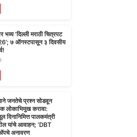
ार भव्य ‘दिल्ली मराठी चित्रपट
26’; ७ ऑगस्टपासून ३ दिवसीय
्व!
6
ने जनतेचे प्रश्न सोडवून
क लोकाभिमुख करावा:
ल दिनानिमित्त पालकमंत्री
ाटील यांचे आवाहन; ‘DBT
पचे अनावरण