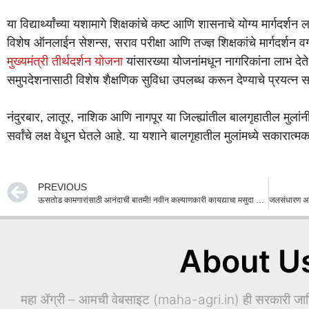
या विद्यार्थ्यांच्या यशामागे शिक्षकांचे कष्ट आणि शासनाचे योग्य मार्गदर्श
विशेष ऑनलाईन सेशन्स, सराव परीक्षा आणि तज्ज्ञ शिक्षकांचे मार्गदर्शन 
मुख्यमंत्री तीर्थदर्शन योजना
यांसारख्या योजनांमधून नागरिकांना लाभ देत
समुपदेशनासाठी विशेष शैक्षणिक सुविधा उपलब्ध करून देण्याचे प्रयत्न स
नंदुरबार, लातूर, नाशिक आणि नागपूर या जिल्ह्यांतील बालगृहातील मुलांन
सर्वांचे लक्ष वेधून घेतले आहे. या यशाने बालगृहातील मुलांमध्ये सकारात
PREVIOUS
ऊसतोड कामगारांसाठी आनंदाची बातमी! नवीन कल्याणकारी कायद्याचा मसुदा तयार; नागरिकांकडून मागवल्या सूचना
About U
महा ॲग्री – आमची वेबसाइट (maha-agri.in) ही सरकारी जाहिर