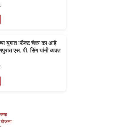
6
या युगात ‘फॅक्ट चेक’ का आहे
ागपुरात एस. पी. सिंग यांनी व्यक्त
6
तम्या
 योजना