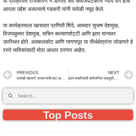
या प्रक्रियेत राजकारण न आणता सर्व समाजघटकांना न्याय देणे हाच
आपला उद्देश असल्याचे गडकरी यांनी यावेळी नमूद केले.
या कार्यक्रमाला खासदार प्रणिती शिंदे, आमदार सुभाष देशमुख,
विजयकुमार देशमुख, सचिन कल्याणशेट्टी आणि इतर मान्यवर
उपस्थित होते. अक्कलकोट आणि गाणगापूर या तीर्थक्षेत्रांना जोडणारे हे
रस्ते भाविकांसाठी मोठा आधार ठरणार आहेत.
PREVIOUS
NEXT
पालखी महामार्ग: वारकऱ्यांची वाट आता सुखकर! ८० टक्के काम पूर्ण; नितीन गडकरींनी केली प्रत्यक्ष पाहणी
इंधन बचतीसाठी सार्वजनिक वाहतुकीचा वापर करा; पालकमंत्री शंभूराज देसाई यांचे सातारा जिल्हा प्रशासनाला निर्देश
Top Posts