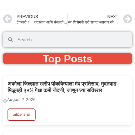
PREVIOUS
NEXT
टेकवारी २.०: तंत्रज्ञान आणि संस्कृतीचा संगम; महाराष्ट्राच्या प्रशासनाने गिरविला आधुनिकतेचा नवा धडा!
संत शिरोमणी श्री सावता महाराज मंदिराचा कायापालट! ८ दिवसात डिझाईन अंतिम करण्याचे पालकमंत्री जयकुमार गोरे यांचे निर्देश
Top Posts
अकोला जिल्ह्यात खरीप पीकविम्याला मंद प्रतिसाद; मुदतवाढ
मिळूनही २५% पेक्षा कमी नोंदणी, जाणून घ्या सविस्तर
August 7, 2026
अधिक वाचा