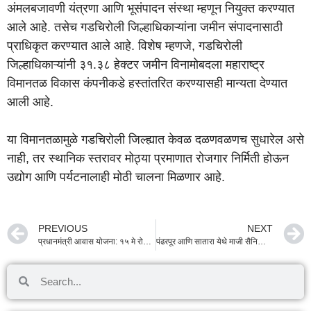
अंमलबजावणी यंत्रणा आणि भूसंपादन संस्था म्हणून नियुक्त करण्यात
आले आहे. तसेच गडचिरोली जिल्हाधिकाऱ्यांना जमीन संपादनासाठी
प्राधिकृत करण्यात आले आहे. विशेष म्हणजे, गडचिरोली
जिल्हाधिकाऱ्यांनी ३१.३८ हेक्टर जमीन विनामोबदला महाराष्ट्र
विमानतळ विकास कंपनीकडे हस्तांतरित करण्यासही मान्यता देण्यात
आली आहे.
या विमानतळामुळे गडचिरोली जिल्ह्यात केवळ दळणवळणच सुधारेल असे
नाही, तर स्थानिक स्तरावर मोठ्या प्रमाणात रोजगार निर्मिती होऊन
उद्योग आणि पर्यटनालाही मोठी चालना मिळणार आहे.
PREVIOUS
NEXT
प्रधानमंत्री आवास योजना: १५ मे रोजी ५ लाख घरांचे लोकार्पण; सातार्‍यात रंगणार भव्य सोहळा
पंढरपूर आणि सातारा येथे माजी सैनिकांसाठी भव्य ‘एकात्मिक कल्याण केंद्र’; राज्यपालांची प्रस्तावांना मंजुरी!