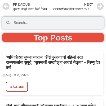
PREVIOUS
NEXT
सुकन्या समृद्धी योजना किती मिळेल लाभ – maha agri in
लवकरच शेतकऱ्यांच्या खात्यात 50 हजार रुपये जमा होणार ( Regular loan waiver grant ) – महा_ऍग्री
Top Posts
‘अग्निशिखा सुषमा स्वराज’ हिंदी पुस्तकाची पहिली प्रत
राज्यपालांना सुपूर्द; “सुषमाजी अष्टपैलू व आदर्श नेतृत्व” – जिष्णु देव
वर्मा
August 8, 2026
अधिक वाचा
गौरी-गणपतीोत्सवासाठी कोकणात एसटीच्या ५,२२० जादा बसेस