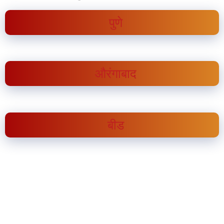
पुणे
औरंगाबाद
बीड