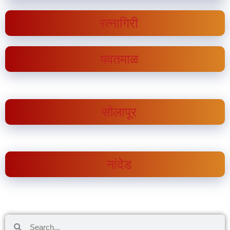
रत्नागिरी
यवतमाळ
सोलापूर
नांदेड