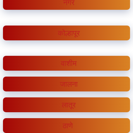
नगर
कोल्हापूर
वाशीम
जालना
लातूर
ठाणे