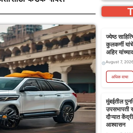
T
ज्येष्ठ साहि
कुलकर्णी या
अहिर यांच्याक
August 7, 202
अधिक वाचा
मुंबईतील पुन
उपसभापती सच
दौऱ्यात केंद्र
आश्वासन