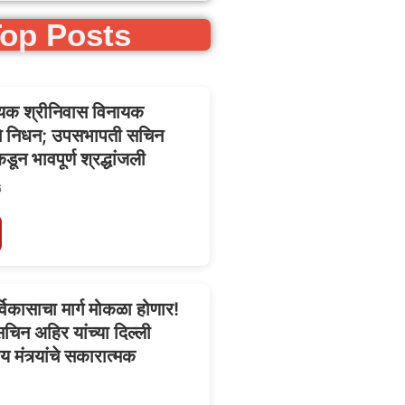
op Posts
त्यिक श्रीनिवास विनायक
ंचे निधन; उपसभापती सचिन
डून भावपूर्ण श्रद्धांजली
6
र्विकासाचा मार्ग मोकळा होणार!
िन अहिर यांच्या दिल्ली
ीय मंत्र्यांचे सकारात्मक