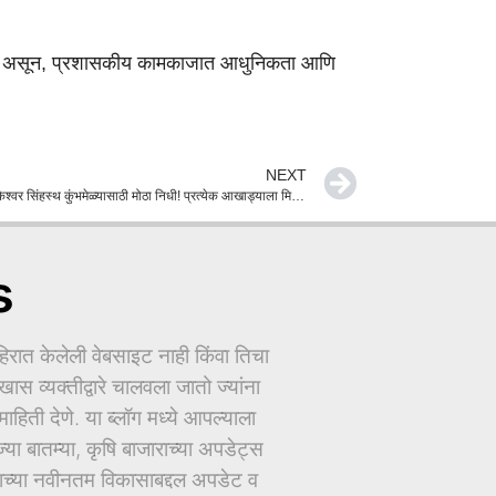
ोणार असून, प्रशासकीय कामकाजात आधुनिकता आणि
NEXT
नाशिक-त्र्यंबकेश्वर सिंहस्थ कुंभमेळ्यासाठी मोठा निधी! प्रत्येक आखाड्याला मिळणार ५ कोटी; मुख्यमंत्री देवेंद्र फडणवीस यांची घोषणा
s
ात केलेली वेबसाइट नाही किंवा तिचा
ास व्यक्तीद्वारे चालवला जातो ज्यांना
िती देणे. या ब्लॉग मध्ये आपल्याला
ज्या बातम्या, कृषि बाजाराच्या अपडेट्स
धानाच्या नवीनतम विकासाबद्दल अपडेट व