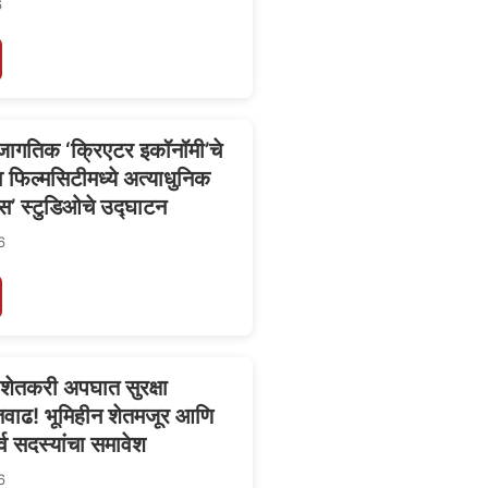
6
 जागतिक ‘क्रिएटर इकॉनॉमी’चे
ाव फिल्मसिटीमध्ये अत्याधुनिक
स’ स्टुडिओचे उद्घाटन
6
े शेतकरी अपघात सुरक्षा
तवाढ! भूमिहीन शेतमजूर आणि
र्व सदस्यांचा समावेश
6