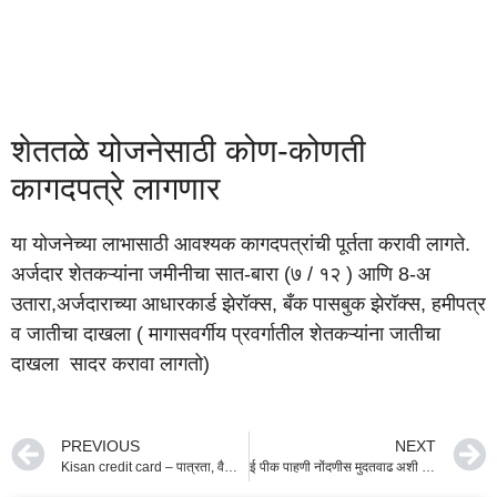
शेततळे योजनेसाठी कोण-कोणती
कागदपत्रे लागणार
या योजनेच्या लाभासाठी आवश्यक कागदपत्रांची पूर्तता करावी लागते.
अर्जदार शेतकऱ्यांना जमीनीचा सात-बारा (७ / १२ ) आणि 8-अ
उतारा,अर्जदाराच्या आधारकार्ड झेरॉक्स, बँक पासबुक झेरॉक्स, हमीपत्र
व जातीचा दाखला ( मागासवर्गीय प्रवर्गातील शेतकऱ्यांना जातीचा
दाखला सादर करावा लागतो)
PREVIOUS
NEXT
Kisan credit card – पात्रता, वैशिष्ट्ये, आवश्यक कागदपत्रे आणि अर्ज करण्याची पद्धत
ई पीक पाहणी नोंदणीस मुदतवाढ अशी करा नवीन ॲपद्वारे नोंदणी | नाहीतर होईल नुकसान