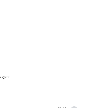
क टाका.