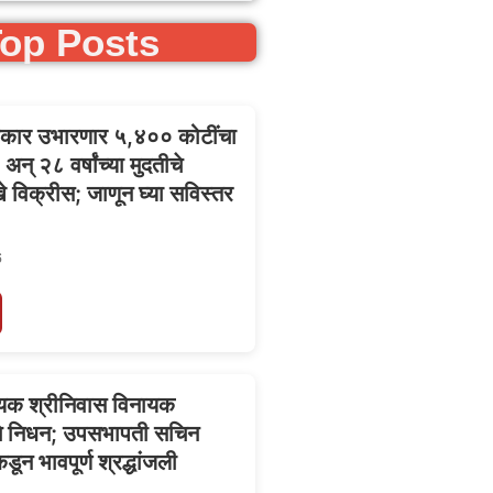
op Posts
सरकार उभारणार ५,४०० कोटींचा
न् २८ वर्षांच्या मुदतीचे
 विक्रीस; जाणून घ्या सविस्तर
6
त्यिक श्रीनिवास विनायक
ंचे निधन; उपसभापती सचिन
डून भावपूर्ण श्रद्धांजली