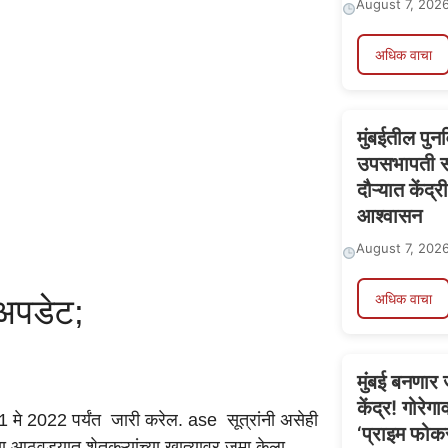
August 7, 202
अधिक वाचा
मुंबईतील पुन
उपसभापती सच
दौऱ्यात केंद्र
आश्वासन
August 7, 202
अधिक वाचा
 अपडेट;
मुंबई बनणार
केंद्र! गोरेग
1 मे 2022 पर्यंत जारी करेल. ase सूत्रांनी असेही
‘प्राइम फोक
या आठवड्यात शेतकऱ्यांच्या खात्यावर जमा केला