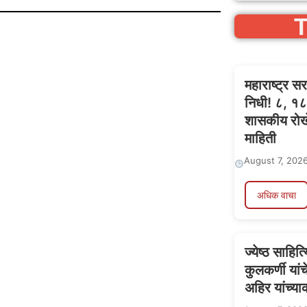
T
महाराष्ट्र 
निधी! ८, १८ अ
शासकीय रोखे
माहिती
August 7, 202
अधिक वाचा
ज्येष्ठ साहि
कुलकर्णी या
अहिर यांच्याक