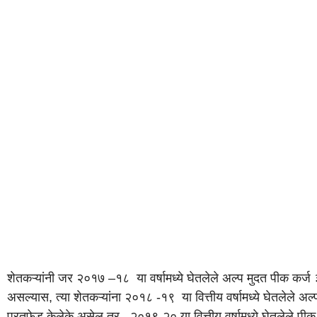
शेतकऱ्यांनी जर २०१७ –१८ या वर्षामध्ये घेतलेले अल्प मुदत पीक कर्ज 
असल्यास, त्या शेतकऱ्यांना २०१८ -१९ या वित्तीय वर्षामध्ये घेतलेले अल
परतफेड केलेके असेल तर , २०१९-२० या वित्तीय वर्षामध्ये घेतलेले पीक