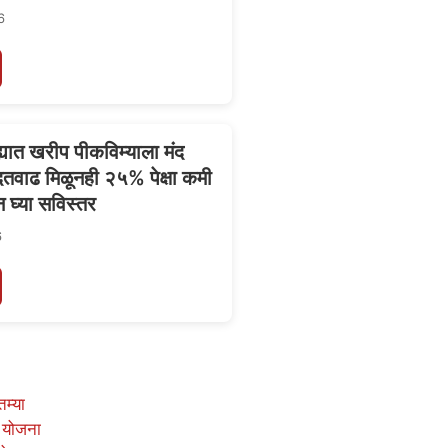
6
्यात खरीप पीकविम्याला मंद
दतवाढ मिळूनही २५% पेक्षा कमी
न घ्या सविस्तर
6
तम्या
 योजना