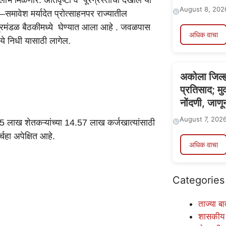
August 8, 202
–समावेश मर्यादेत प्रोत्साहनपर राज्यातील
मंत्रिमंडळ बैठकीमध्ये घेण्यात आला आहे . जवळपास
अधिक वाचा
े निधी यासाठी लागेल.
अकोला जिल्ह
प्रतिसाद; मु
नोंदणी, जाणू
August 7, 202
13.85 लाख शेतकऱ्यांच्या 14.57 लाख कर्जखात्यांसाठी
हा अपेक्षित आहे.
अधिक वाचा
Categories
ताज्या बा
शासकीय