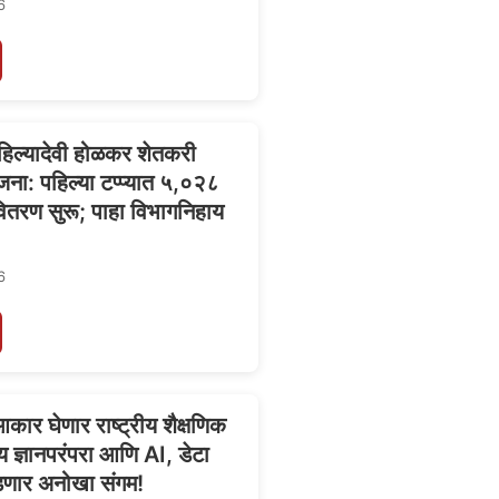
6
अहिल्यादेवी होळकर शेतकरी
ोजना: पहिल्या टप्प्यात ५,०२८
वितरण सुरू; पाहा विभागनिहाय
6
कार घेणार राष्ट्रीय शैक्षणिक
ीय ज्ञानपरंपरा आणि AI, डेटा
डणार अनोखा संगम!