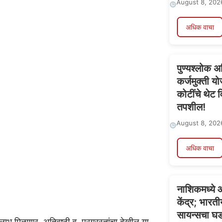
August 8, 202
अधिक वाचा
पुण्यश्लोक 
कर्जमुक्ती य
कोटींचे थेट 
तपशील!
August 8, 202
अधिक वाचा
नाशिकमध्ये आ
केंद्र; भारत
सायन्सचा घ
 मिळणार. अतिवृष्टी व पूरग्रस्तांचा देखील या