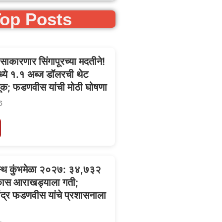
op Posts
’ साकारणार सिंगापूरच्या मदतीने!
्ये १.१ अब्ज डॉलरची थेट
वणूक; फडणवीस यांची मोठी घोषणा
6
स्थ कुंभमेळा २०२७: ३४,७३२
िकास आराखड्याला गती;
ेवेंद्र फडणवीस यांचे प्रशासनाला