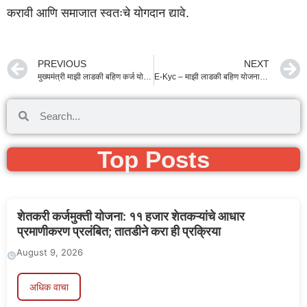
Top Posts
शेतकरी कर्जमुक्ती योजना: ११ हजार शेतकऱ्यांचे आधार
प्रमाणीकरण प्रलंबित; तातडीने करा ही प्रक्रिया
August 9, 2026
अधिक वाचा
पीएम किसान योजनेमुळे शेतकऱ्यांना आर्थिक स्थैर्य! ९२%
लाभार्थ्यांनी बियाणे व खतांसाठी केला निधीचा वापर: निती आयोगाचा
अहवाल