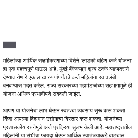
महिलांच्या आर्थिक सक्षमीकरणाच्या दिशेने ‘लाडकी बहिण कर्ज योजना’
हा एक महत्त्वपूर्ण पाऊल आहे. मुंबई बँकेकडून शून्य टक्के व्याजदराने
देण्यात येणारे एक लाख रुपयांपर्यंतचे कर्ज महिलांना स्वावलंबी
बनवण्यास मदत करेल. राज्य सरकारच्या महामंडळांच्या सहभागामुळे ही
योजना अधिक प्रभावीपणे राबवली जाईल.
आपण या योजनेचा लाभ घेऊन स्वतःचा व्यवसाय सुरू करू शकता
किंवा आपल्या विद्यमान उद्योगाचा विस्तार करू शकता. योजनेच्या
प्रशासकीय रचनेमुळे अर्ज प्रक्रिया सुलभ केली आहे. महाराष्ट्रातील
महिलांनी या संधीचा फायदा घेऊन आर्थिक स्वातंत्र्याकडे वाटचाल
करावी आणि समाजात स्वतःचे योगदान द्यावे.
PREVIOUS
NEXT
मुख्यमंत्री माझी लाडकी बहिण कर्ज योजना: मुंबईत महिलांना मिळणार ०% व्याजदराने १ लाखांपर्यंत कर्ज!
E-Kyc – माझी लाडकी बहिण योजना maharashtra