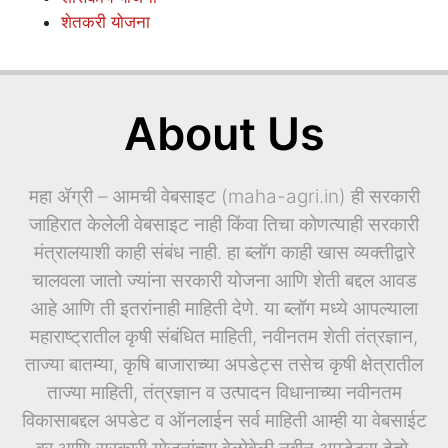
About Us
महा ॲग्री – आमची वेबसाइट (maha-agri.in) ही सरकारी
जाहिरात केलेली वेबसाइट नाही किंवा तिचा कोणत्याही सरकारी
मंत्रालयाशी काही संबंध नाही. हा ब्लॉग काही खास व्यक्तीद्वारे
चालवला जातो ज्यांना सरकारी योजना आणि शेती बद्दल आवड
आहे आणि ती इतरांनाही माहिती देणे. या ब्लॉग मध्ये आपल्याला
महाराष्ट्रातील कृषी संबंधित माहिती, नवीनतम शेती तंत्रज्ञान,
ताज्या बातम्या, कृषि बाजाराच्या अपडेट्स तसेच कृषी क्षेत्रातील
ताज्या माहिती, तंत्रज्ञान व उत्पादन विधानाच्या नवीनतम
विकासाबद्दल अपडेट व ऑनलाईन सर्व माहिती आम्ही या वेबसाईट
वर आणि सरकारी योजनांच्या वेळोवेळी नवीन अपडेट्स देतो.
तसेच आम्ही आगामी येणाऱ्या शैक्षणिक अपडेट्स, आपले सरकार,
आणि बरेच काही यावर सुद्धा वेळेवर आणि अचूक माहिती प्रदान
करतो.