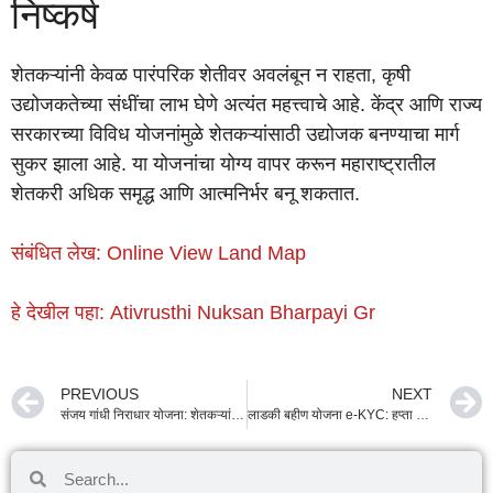
निष्कर्ष
शेतकऱ्यांनी केवळ पारंपरिक शेतीवर अवलंबून न राहता, कृषी
उद्योजकतेच्या संधींचा लाभ घेणे अत्यंत महत्त्वाचे आहे. केंद्र आणि राज्य
सरकारच्या विविध योजनांमुळे शेतकऱ्यांसाठी उद्योजक बनण्याचा मार्ग
सुकर झाला आहे. या योजनांचा योग्य वापर करून महाराष्ट्रातील
शेतकरी अधिक समृद्ध आणि आत्मनिर्भर बनू शकतात.
संबंधित लेख: Online View Land Map
हे देखील पहा: Ativrusthi Nuksan Bharpayi Gr
PREVIOUS
NEXT
संजय गांधी निराधार योजना: शेतकऱ्यांच्या कुटुंबांना ₹१५०० पर्यंत आर्थिक आधार
लाडकी बहीण योजना e-KYC: हप्ता थांबू नये म्हणून लगेच करा पडताळणी