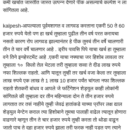
कमी खर्चात जास्तीत जास्त उत्पन्न देणारे पीक असल्याचे कल्पेश न ला
सांगितला आहे.
kalpesh-आपल्याला पूर्वमशागत व लागवड करताना एकरी 50 ते 60
हजार रुपये येतो पण हा खर्च तुम्हाला पुढील तीन वर्ष परत करायचा
नसतो कारण रोप लागवड झाल्यानंतर हे पीक तुमचं तीन वर्षे चालणारी
तीन ते चार वर्षे चालणार आहे . ड्रीप पावसि पिपे याचा खर्च हा तुम्हाला
वने तिने इन्व्हेस्टमेंट आहे .एकरी याचा नफ्याचा जर हिशोब लावला तर
तुम्हाला १० किलो तेल भेटला तरी तुम्हाला सव्वा ते दीड लाख रुपये
नफा शिल्लक राहतो. आणि यातून तुम्ही तर खर्च वजा केला तर तुम्हाला
लाख रुपये एक लाख ते 1 लाख 10 हजार पर्यंत चांगला नफा शिल्लक
राहतो शेतकरी बांधव व आपले जे फर्टिगेशन शेड्युल काही लोकांनी
सांगितले की तुम्हाला दर तीन महिन्याला दोन ते तीन हजार रुपये
लागतात तर तसं नाहीये तुम्ही जेवढं हातांकडे याच्या प्रॉपर लक्ष द्याल
शेड्युल मेन्टेन कराल त्या हिशोबाने तुमचा पालाही वाढेल त्यातून होणारा
वाढणारे म्हणून तीन ते चार हजार रुपये तुम्ही करता तो थोडा वाढून
जातो पाच ते दहा हजार रुपये झाला तरी फरक नाही पडत पण त्याने