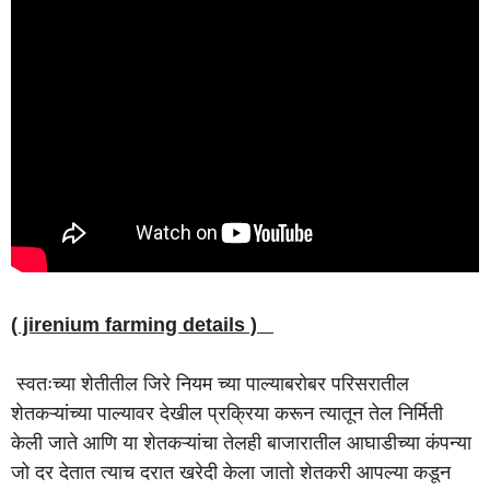
( jirenium farming details )
स्वतःच्या शेतीतील जिरे नियम च्या पाल्याबरोबर परिसरातील
शेतकऱ्यांच्या पाल्यावर देखील प्रक्रिया करून त्यातून तेल निर्मिती
केली जाते आणि या शेतकऱ्यांचा तेलही बाजारातील आघाडीच्या कंपन्या
जो दर देतात त्याच दरात खरेदी केला जातो शेतकरी आपल्या कडून