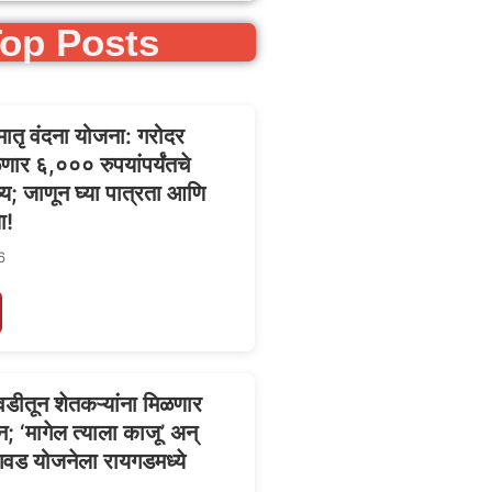
op Posts
 मातृ वंदना योजना: गरोदर
णार ६,००० रुपयांपर्यंतचे
य; जाणून घ्या पात्रता आणि
ा!
6
ीतून शेतकऱ्यांना मिळणार
न; ‘मागेल त्याला काजू’ अन्
वड योजनेला रायगडमध्ये