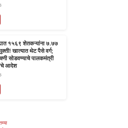
6
ल्ह्यात १५६९ शेतकऱ्यांना ७.७७
ुक्ती! खात्यात थेट पैसे वर्ग;
चणी सोडवण्याचे पालकमंत्री
ांचे आदेश
6
तम्या