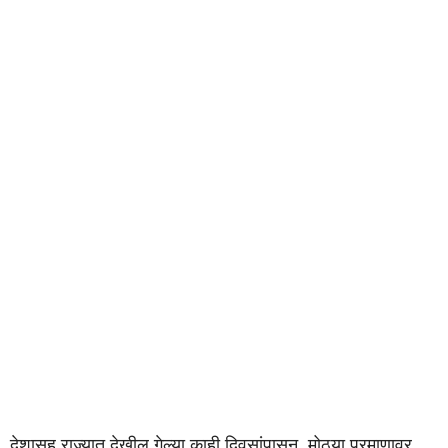
देशासह राज्यात देखील गेल्या काही दिवसांपासून मोठ्या प्रमाणावर