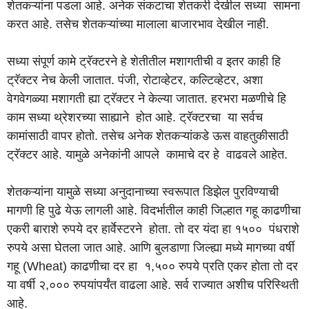
शेतकऱ्यांना पडला आहे. अनेक संकटाचा शेतकरी देखील सध्या सामना
करत आहे. तसेच शेतकऱ्यांच्या मालाला बाजारभाव देखील नाही.
सध्या संपूर्ण कामे ट्रॅक्टरने हे शेतीतील मशागतीची व इतर काही हि
ट्रॅक्टर नेच केली जातात. पंजी, रोटाव्हेटर, कल्टिव्हेटर, अशा
वेगवेगळ्या मशागती ह्या ट्रॅक्टर ने केल्या जातात. हरभरा मळणीचे हि
काम सध्या थ्रेशरच्या साह्याने होत आहे. ट्रॅक्टरचा या सर्वच
कामांसाठी वापर होतो. तसेच अनेक शेतकऱ्यांकडे ऊस वाहतुकीसाठी
ट्रॅक्टर आहे. यामुळे अनेकांनी आपले कामाचे दर हे वाढवले आहेत.
शेतकऱ्यांना यामुळे सध्या अनुदानाच्या स्वरूपात डिझेल पुरविण्याची
मागणी हि पुढे येऊ लागली आहे. विदर्भातील काही जिल्हात गहू काढणीचा
एकरी बाराशे रुपये दर हार्वेस्टरने होता. तो दर यंदा हा १५०० पंधराशे
रुपये असा घेतला जात आहे. आणि बुलडाणा जिल्ह्या मध्ये मागच्या वर्षी
गहू (Wheat) काढणीचा दर हा १,५०० रुपये प्रति एकर होता तो दर
या वर्षी २,००० रुपयांपर्यंत वाढला आहे. सर्व राज्यात अशीच परिस्थिती
आहे.