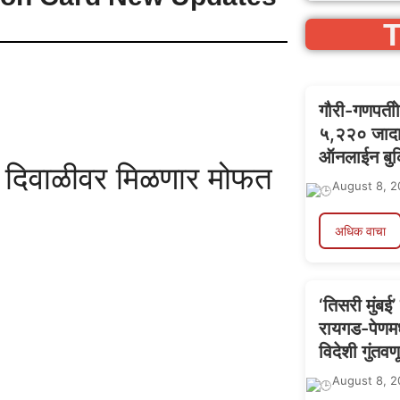
T
गौरी-गणपतीो
५,२२० जादा 
ऑनलाईन बुक
: दिवाळीवर मिळणार मोफत
August 8, 2
अधिक वाचा
‘तिसरी मुंबई
रायगड-पेणमध
विदेशी गुंत
August 8, 2