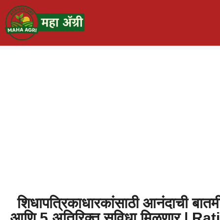
शिधापत्रिकाधारकांसाठी आनंदाची बातमी
आणि 5 अतिरिक्त सुविधा मिळणार | 