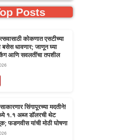
op Posts
त्सवासाठी कोकणात एसटीच्या
बसेस धावणार; जाणून घ्या
िंग आणि सवलतींचा तपशील
026
’ साकारणार सिंगापूरच्या मदतीने!
्ये १.१ अब्ज डॉलरची थेट
वणूक; फडणवीस यांची मोठी घोषणा
026