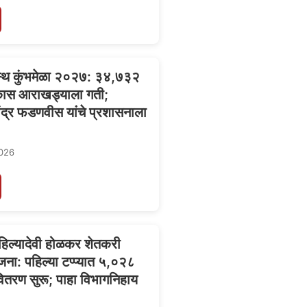
स्थ कुंभमेळा २०२७: ३४,७३२
िकास आराखड्याला गती;
ेवेंद्र फडणवीस यांचे प्रशासनाला
026
अहिल्यादेवी होळकर शेतकरी
ोजना: पहिल्या टप्प्यात ५,०२८
वितरण सुरू; पाहा विभागनिहाय