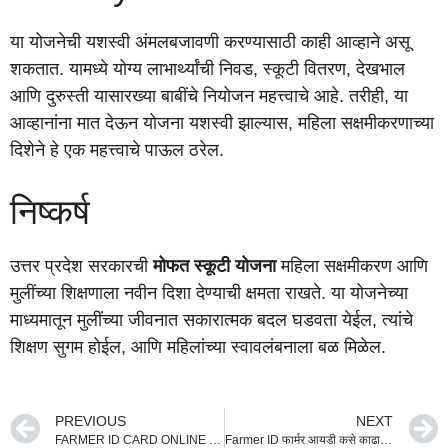
या योजनेची यशस्वी अंमलबजावणी करण्यासाठी काही आव्हाने असू
शकतात. यामध्ये योग्य लाभार्थ्यांची निवड, स्कूटी वितरण, देखभाल
आणि दुरुस्ती यासारख्या बाबींचे नियोजन महत्त्वाचे आहे. तरीही, या
आव्हानांना मात देऊन योजना यशस्वी झाल्यास, महिला सक्षमीकरणाच्या
दिशेने हे एक महत्त्वाचे पाऊल ठरेल.
निष्कर्ष
उत्तर प्रदेश सरकारची
मोफत स्कूटी योजना
महिला सक्षमीकरण आणि
मुलींच्या शिक्षणाला नवीन दिशा देण्याची क्षमता राखते. या योजनेच्या
माध्यमातून मुलींच्या जीवनात सकारात्मक बदल घडवता येईल, त्यांचे
शिक्षण सुगम होईल, आणि महिलांच्या स्वावलंबनाला बळ मिळेल.
PREVIOUS
NEXT
FARMER ID CARD ONLINE | फार्मर आयडी कार्ड वितरण: शेतकऱ्यांना मिळणार 5 महत्त्वाच्या सुविधा
Farmer ID फार्मर आयडी कसे काढायचे | काढण्याचे फायदे apply online …